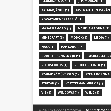
ILLUMINÁTUSOK (1)
J. P. MORGAN (1)
KALMÁR JÁNOS (1)
KISS MAO-TUN ISTVÁN 
KOVÁCS-NEMES LÁSZLÓ (1)
MASARU EMOTO (1)
MERIDIÁN TORNA (1)
MINECRAFT (3)
MODOK (1)
MÉDIA (1)
NASA (1)
PAP GÁBOR (4)
ROBERT F KENNEDY JR (1)
ROCKEFELLERS (
ROTHSCHILDS (1)
RUDOLF STEINER (1)
SZABADKŐMŰVESSÉG (1)
SZENT KORONA (
SZKÍTÁK (2)
VESZTERGÁM MIKLÓS (1)
VÍZ (1)
WINDOWS (1)
WSL 2 (1)
© 2023 Nézőpont.
Létrehozva
Hugo
és
Mainroad
té