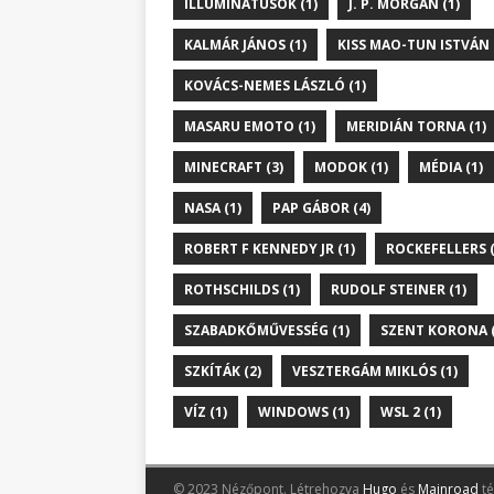
ILLUMINÁTUSOK (1)
J. P. MORGAN (1)
KALMÁR JÁNOS (1)
KISS MAO-TUN ISTVÁN 
KOVÁCS-NEMES LÁSZLÓ (1)
MASARU EMOTO (1)
MERIDIÁN TORNA (1)
MINECRAFT (3)
MODOK (1)
MÉDIA (1)
NASA (1)
PAP GÁBOR (4)
ROBERT F KENNEDY JR (1)
ROCKEFELLERS (
ROTHSCHILDS (1)
RUDOLF STEINER (1)
SZABADKŐMŰVESSÉG (1)
SZENT KORONA (
SZKÍTÁK (2)
VESZTERGÁM MIKLÓS (1)
VÍZ (1)
WINDOWS (1)
WSL 2 (1)
© 2023 Nézőpont.
Létrehozva
Hugo
és
Mainroad
té