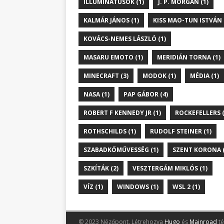
ILLUMINÁTUSOK (1)
J. P. MORGAN (1)
KALMÁR JÁNOS (1)
KISS MAO-TUN ISTVÁN 
KOVÁCS-NEMES LÁSZLÓ (1)
MASARU EMOTO (1)
MERIDIÁN TORNA (1)
MINECRAFT (3)
MODOK (1)
MÉDIA (1)
NASA (1)
PAP GÁBOR (4)
ROBERT F KENNEDY JR (1)
ROCKEFELLERS (
ROTHSCHILDS (1)
RUDOLF STEINER (1)
SZABADKŐMŰVESSÉG (1)
SZENT KORONA (
SZKÍTÁK (2)
VESZTERGÁM MIKLÓS (1)
VÍZ (1)
WINDOWS (1)
WSL 2 (1)
© 2023 Nézőpont.
Létrehozva
Hugo
és
Mainroad
té