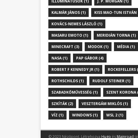
ILLUMINÁTUSOK (1)
J. P. MORGAN (1)
KALMÁR JÁNOS (1)
KISS MAO-TUN ISTVÁN 
KOVÁCS-NEMES LÁSZLÓ (1)
MASARU EMOTO (1)
MERIDIÁN TORNA (1)
MINECRAFT (3)
MODOK (1)
MÉDIA (1)
NASA (1)
PAP GÁBOR (4)
ROBERT F KENNEDY JR (1)
ROCKEFELLERS (
ROTHSCHILDS (1)
RUDOLF STEINER (1)
SZABADKŐMŰVESSÉG (1)
SZENT KORONA (
SZKÍTÁK (2)
VESZTERGÁM MIKLÓS (1)
VÍZ (1)
WINDOWS (1)
WSL 2 (1)
© 2023 Nézőpont.
Létrehozva
Hugo
és
Mainroad
té