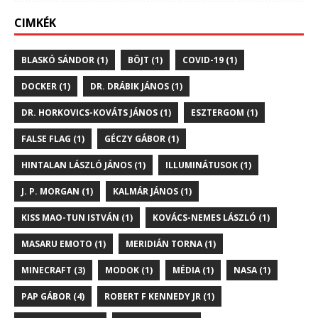
CIMKÉK
BLASKÓ SÁNDOR (1)
BÖJT (1)
COVID-19 (1)
DOCKER (1)
DR. DRÁBIK JÁNOS (1)
DR. HORKOVICS-KOVÁTS JÁNOS (1)
ESZTERGOM (1)
FALSE FLAG (1)
GÉCZY GÁBOR (1)
HINTALAN LÁSZLÓ JÁNOS (1)
ILLUMINÁTUSOK (1)
J. P. MORGAN (1)
KALMÁR JÁNOS (1)
KISS MAO-TUN ISTVÁN (1)
KOVÁCS-NEMES LÁSZLÓ (1)
MASARU EMOTO (1)
MERIDIÁN TORNA (1)
MINECRAFT (3)
MODOK (1)
MÉDIA (1)
NASA (1)
PAP GÁBOR (4)
ROBERT F KENNEDY JR (1)